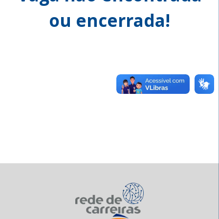
ou encerrada!