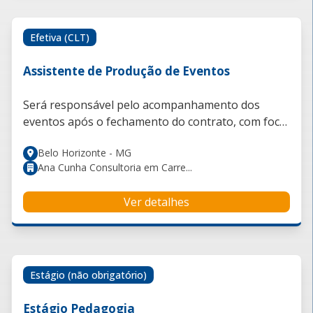
Efetiva (CLT)
Assistente de Produção de Eventos
Será responsável pelo acompanhamento dos
eventos após o fechamento do contrato, com foco
em organizar as informações do cliente, conferir
Belo Horizonte - MG
detalhes do evento, alimentar checklists,
Ana Cunha Consultoria em Carre...
acompanhar pendências e garantir que tudo
esteja alinhado para a execução.
Ver detalhes
Estágio (não obrigatório)
Estágio Pedagogia