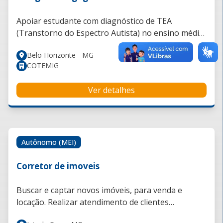
Apoiar estudante com diagnóstico de TEA
(Transtorno do Espectro Autista) no ensino médio
técnico; Auxiliar o estudante na organização das
Belo Horizonte - MG
atividades e compreensão dos conteúdos; Utilizar
COTEMIG
estratégias e ferramentas educacionais que
facilitem o processo de aprendizagem; Colaborar
Ver detalhes
com professores e equipe pedagógica para
promover um ambiente de aprendizagem inclusivo
e acolhedor.
Autônomo (MEI)
Corretor de imoveis
Buscar e captar novos imóveis, para venda e
locação. Realizar atendimento de clientes
interessados em comprar, vender ou alugar.