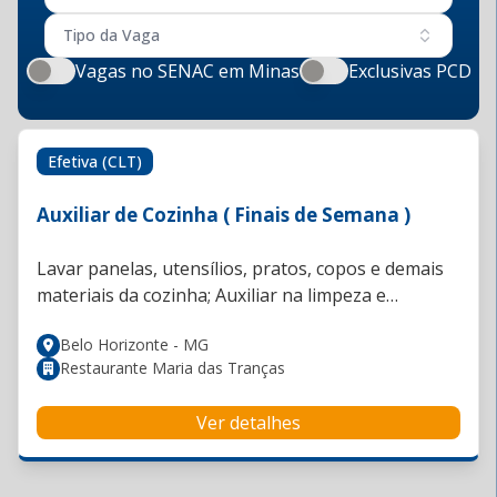
Tipo da Vaga
Vagas no SENAC em Minas
Exclusivas PCD
Efetiva (CLT)
Auxiliar de Cozinha ( Finais de Semana )
Lavar panelas, utensílios, pratos, copos e demais
materiais da cozinha; Auxiliar na limpeza e
organização da cozinha, copa e áreas de apoio;
Belo Horizonte - MG
Manter bancadas, equipamentos e ambientes
Restaurante Maria das Tranças
limpos e organizados; Auxiliar as cozinheiras no
pré-preparo de alimentos, quando solicitado;
Ver detalhes
Recolher e descartar resíduos corretamente; Zelar
pela higiene, organização e conservação dos
materiais e equipamentos; Apoiar a equipe da