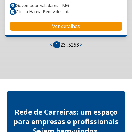
Governador Valadares - MG
Clinica Hanna Benevides ltda
Ver detalhes
1
2
3
...
52
53
Rede de Carreiras: um espaço
para empresas e profissionais
Sejam bem-vindos.