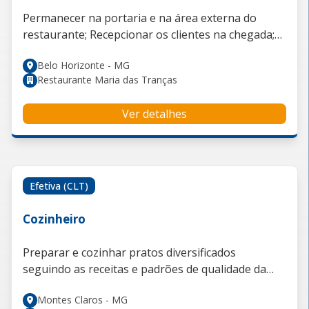
Permanecer na portaria e na área externa do
restaurante; Recepcionar os clientes na chegada;
Acompanhar a entrada e a saída de veículos; Zelar
Belo Horizonte - MG
pela segurança dos veículos estacionados nas
Restaurante Maria das Tranças
dependências do restaurante; Orientar os clientes
quanto ao estacionamento, quando necessário;
Ver detalhes
Observar e comunicar qualquer situação que
possa comprometer a segurança do patrimônio
ou dos clientes; Manter a organização e o bom
atendimento na área externa, transmitindo
cordialidade e atenção aos clientes; Apoiar a
Efetiva (CLT)
equipe sempre que necessário, dentro das
atribuições da função.
Cozinheiro
Preparar e cozinhar pratos diversificados
seguindo as receitas e padrões de qualidade da
empresa. Realizar a mise en place e organizar a
Montes Claros - MG
cozinha de maneira eficiente. Controlar a qualidade