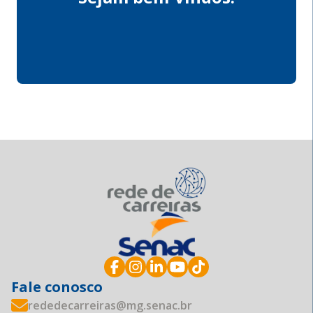
Fale conosco
rededecarreiras@mg.senac.br