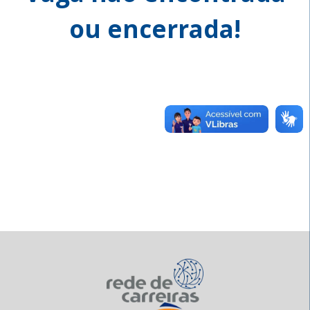
ou encerrada!