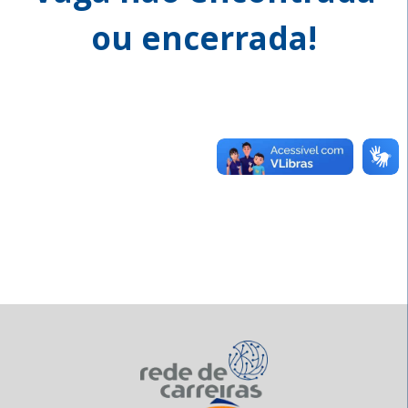
ou encerrada!