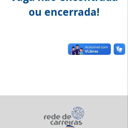
ou encerrada!