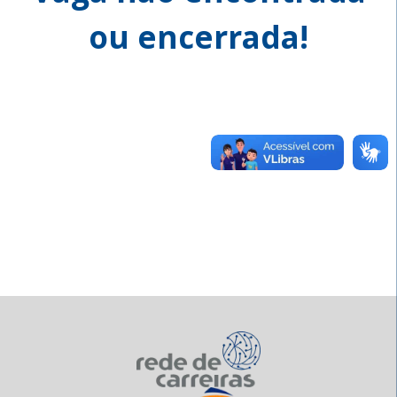
ou encerrada!