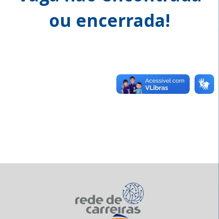
ou encerrada!