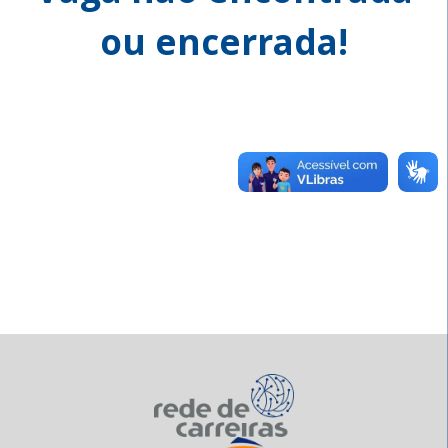
ou encerrada!