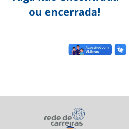
ou encerrada!