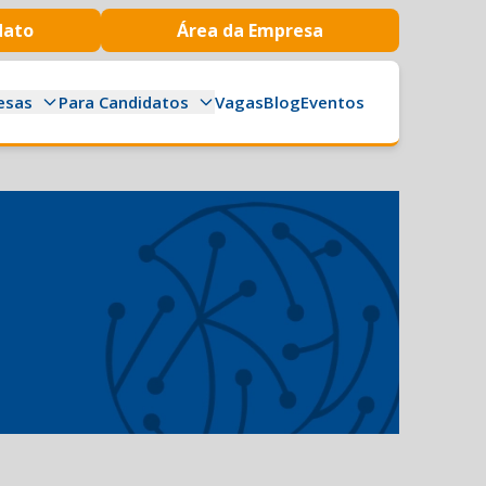
dato
Área da Empresa
esas
Para Candidatos
Vagas
Blog
Eventos