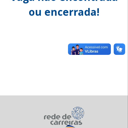
ou encerrada!