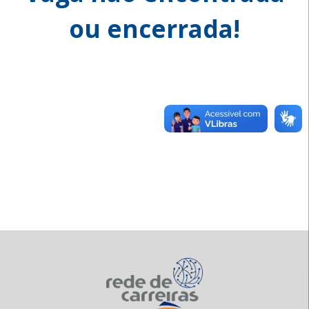
ou encerrada!