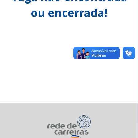
ou encerrada!