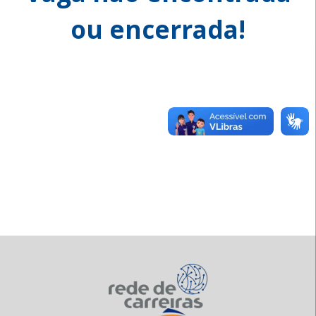
ou encerrada!