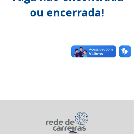
ou encerrada!