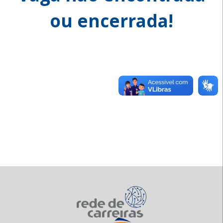
ou encerrada!