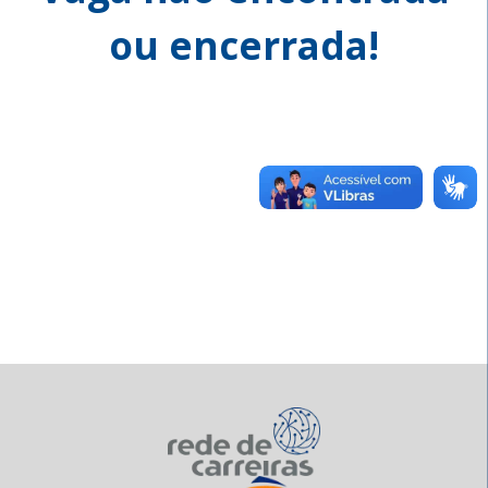
ou encerrada!