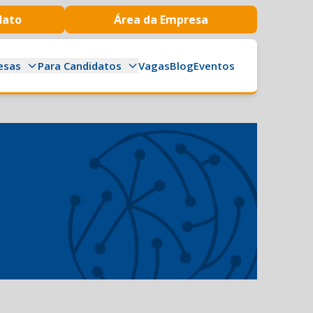
dato
Área da Empresa
esas
Para Candidatos
Vagas
Blog
Eventos