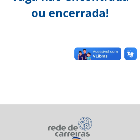
ou encerrada!