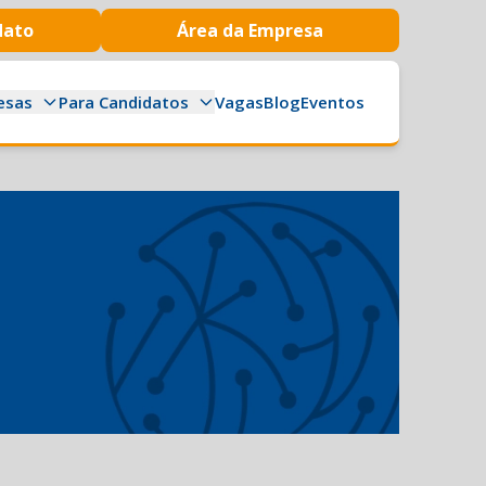
dato
Área da Empresa
esas
Para Candidatos
Vagas
Blog
Eventos