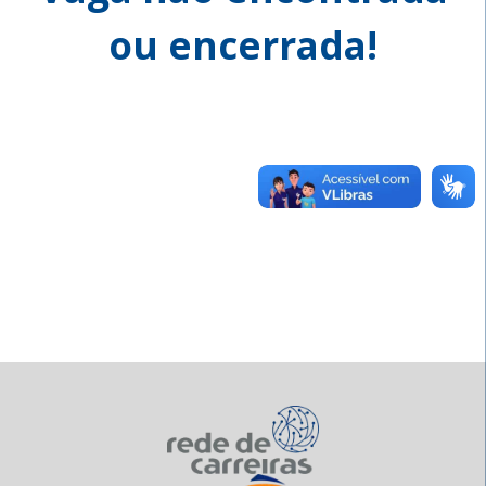
ou encerrada!