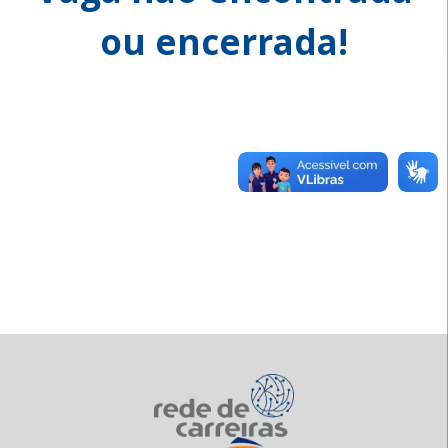
ou encerrada!