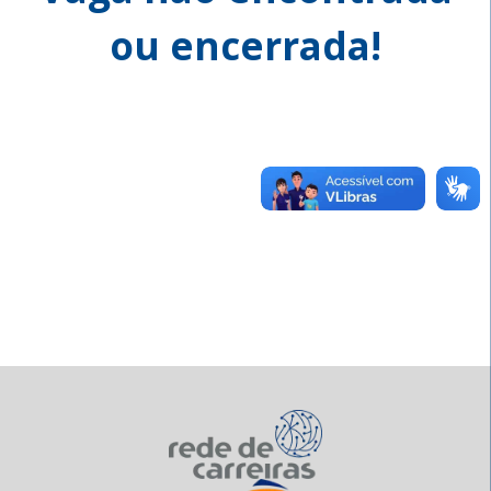
ou encerrada!