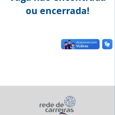
ou encerrada!