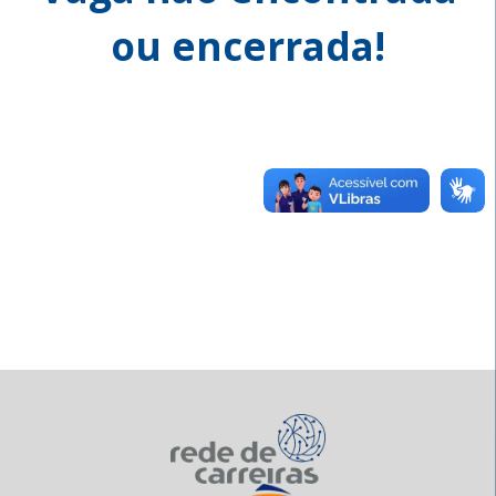
ou encerrada!