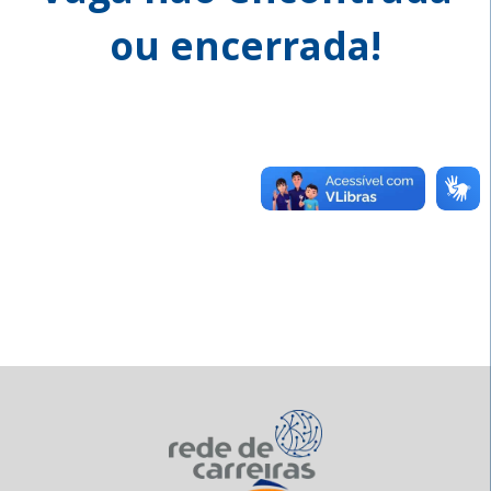
ou encerrada!