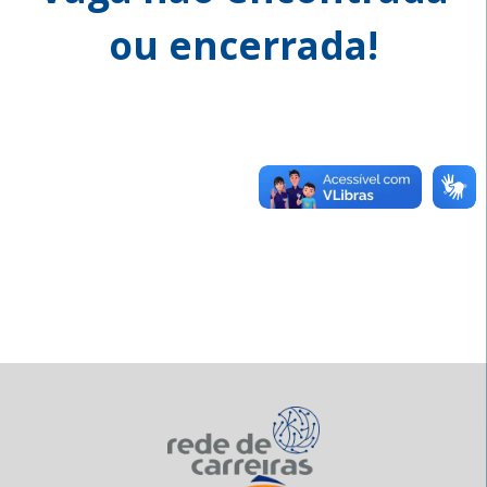
ou encerrada!