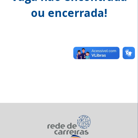
ou encerrada!