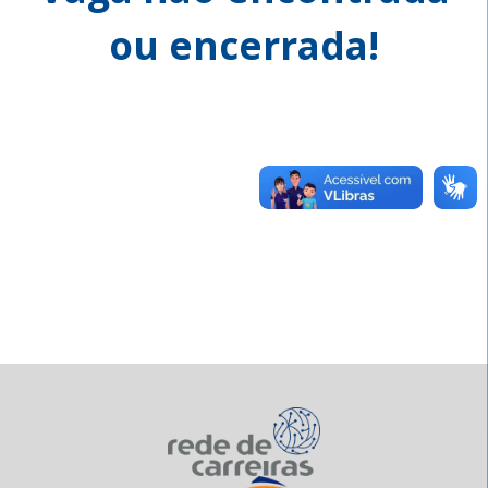
ou encerrada!