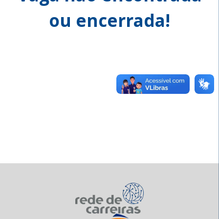
ou encerrada!