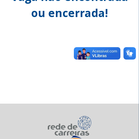
ou encerrada!