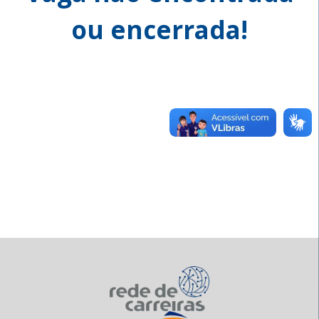
ou encerrada!