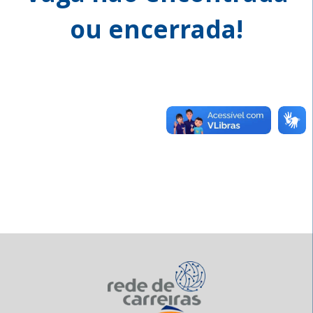
ou encerrada!