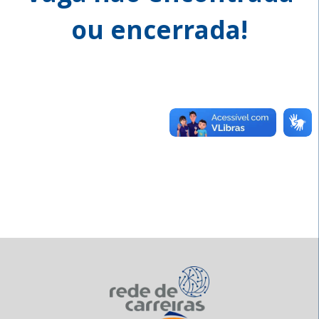
ou encerrada!