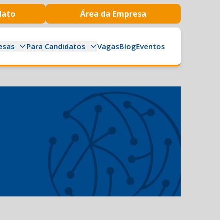
dato
Área da Empresa
esas
Para Candidatos
Vagas
Blog
Eventos