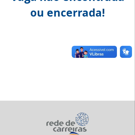
ou encerrada!