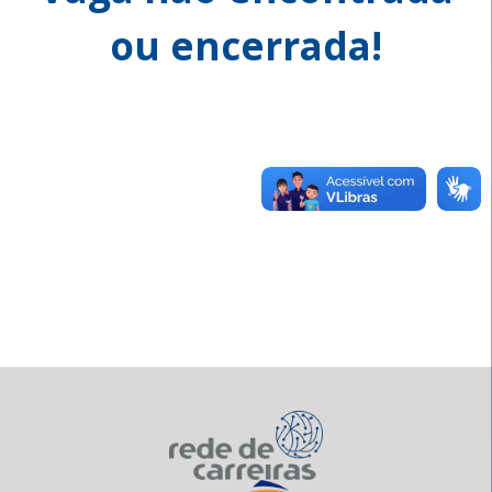
ou encerrada!