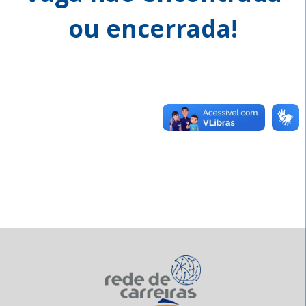
ou encerrada!