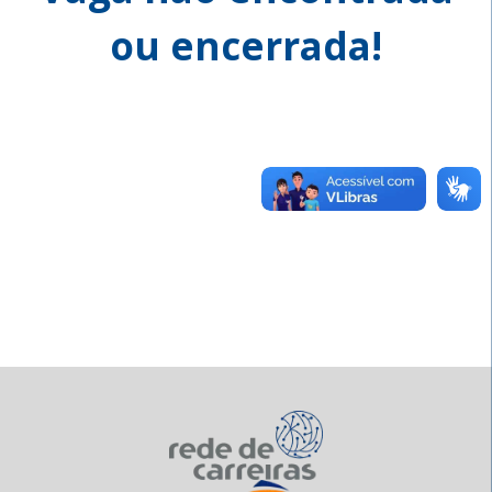
ou encerrada!