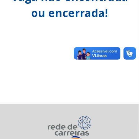
ou encerrada!