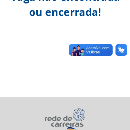
ou encerrada!