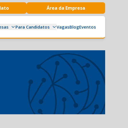
dato
Área da Empresa
esas
Para Candidatos
Vagas
Blog
Eventos