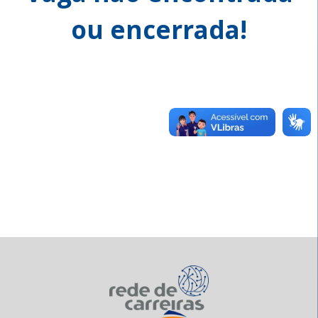
ou encerrada!