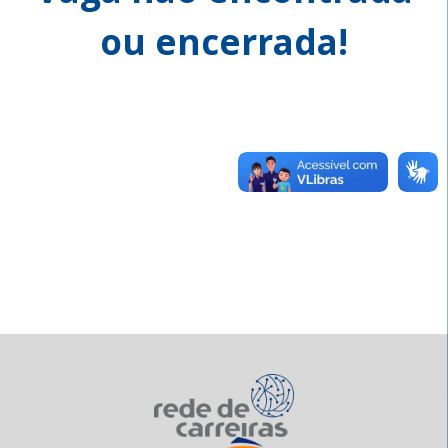
ou encerrada!