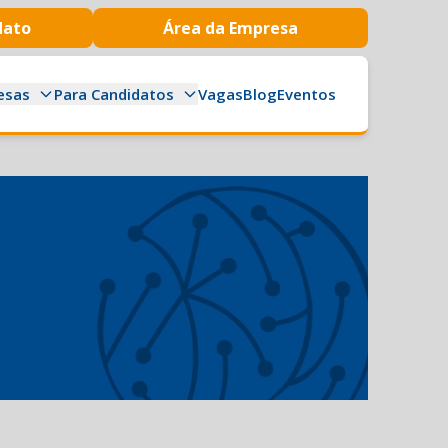
dato
Área da Empresa
esas
Para Candidatos
Vagas
Blog
Eventos