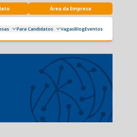
dato
Área da Empresa
esas
Para Candidatos
Vagas
Blog
Eventos