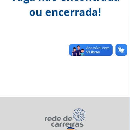
ou encerrada!