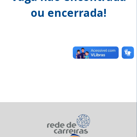
ou encerrada!