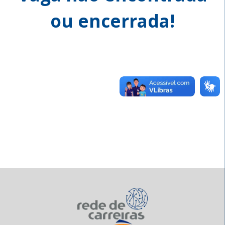
ou encerrada!