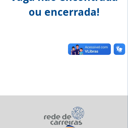
ou encerrada!